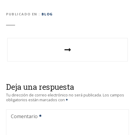
PUBLICADO EN
BLOG
N
a
v
e
Deja una respuesta
g
Tu dirección de correo electrónico no será publicada.
Los campos
obligatorios están marcados con
a
c
Comentario
i