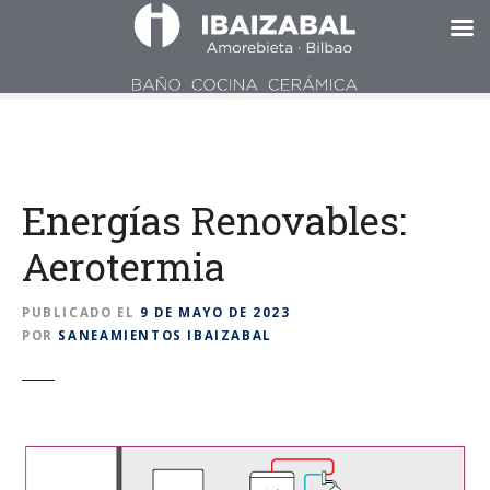
S
a
l
t
Energías Renovables:
a
r
Aerotermia
a
l
c
PUBLICADO EL
9 DE MAYO DE 2023
POR
SANEAMIENTOS IBAIZABAL
o
n
t
e
n
i