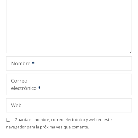
ó
n
d
e
e
Nombre
n
t
Correo
electrónico
r
a
Web
d
Guarda mi nombre, correo electrónico y web en este
navegador para la próxima vez que comente.
a