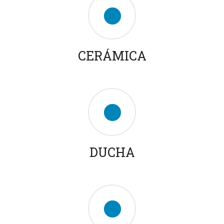
d
o
CERÁMICA
DUCHA