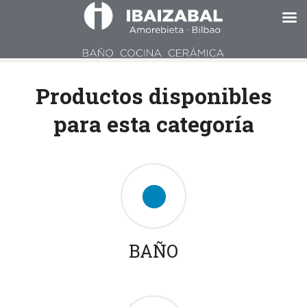
S
a
Productos disponibles
l
t
para esta categoría
a
r
a
l
c
o
n
t
BAÑO
e
n
i